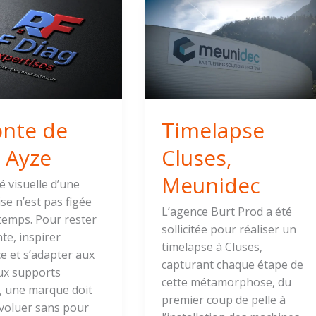
Timelapse
Cluses,
Meunidec
onte de
Timelapse
 Ayze
Cluses,
Meunidec
té visuelle d’une
se n’est pas figée
L’agence Burt Prod a été
temps. Pour rester
sollicitée pour réaliser un
te, inspirer
timelapse à Cluses,
e et s’adapter aux
capturant chaque étape de
x supports
cette métamorphose, du
x, une marque doit
premier coup de pelle à
évoluer sans pour