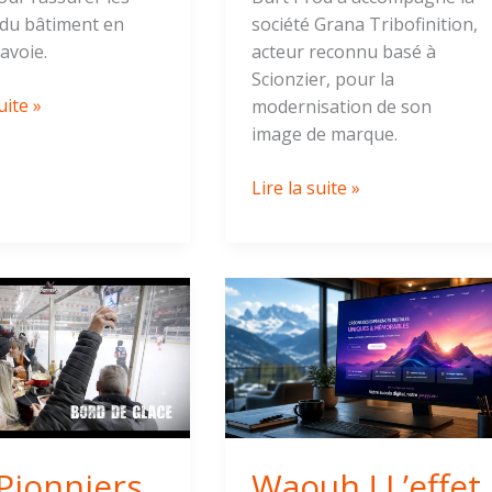
 du bâtiment en
société Grana Tribofinition,
avoie.
acteur reconnu basé à
Scionzier, pour la
uite »
modernisation de son
image de marque.
Lire la suite »
Waouh
rs
!
L’effet
x,
clé
pour
ité
votre
création
Pionniers
Waouh ! L’effet
de