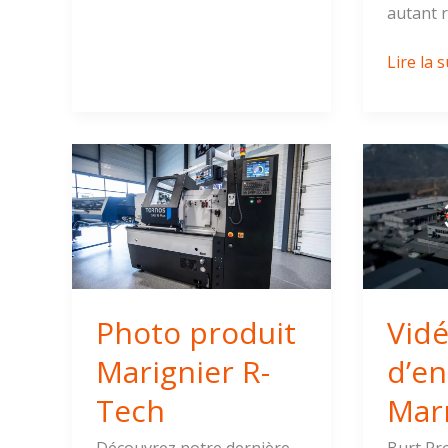
autant r
Lire la s
Photo
Vidéo
produit
d’entrep
Marignier
à
R-
Marnaz
Tech
Photo produit
Vid
Marignier R-
d’en
Tech
Mar