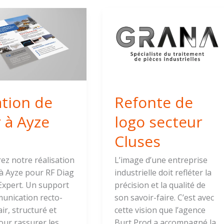
n
Refonte
de
logo
secteur
Cluses
tion de
Refonte de
r à Ayze
logo secteur
Cluses
ez notre réalisation
L’image d’une entreprise
 à Ayze pour RF Diag
industrielle doit refléter la
Expert. Un support
précision et la qualité de
unication recto-
son savoir-faire. C’est avec
air, structuré et
cette vision que l’agence
our rassurer les
Burt Prod a accompagné la