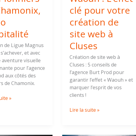
site
Chamonix,
clé pour votre
web
éo
création de
à
Cluses
italité
site web à
Cluses
on de Ligue Magnus
 s’achever, et avec
Création de site web à
e aventure visuelle
Cluses : 5 conseils de
nante pour l’agence
l’agence Burt Prod pour
od aux côtés des
garantir l’effet « Waouh » et
rs de Chamonix.
marquer l’esprit de vos
clients !
uite »
Lire la suite »