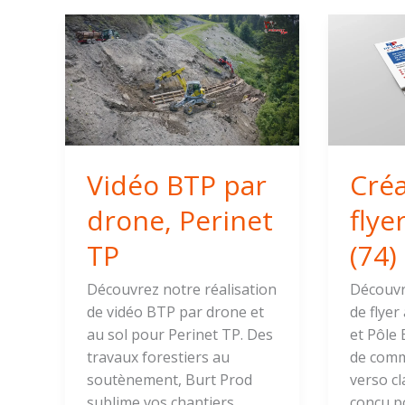
Vidéo
Créatio
BTP
de
par
flyer
drone,
à
Perinet
Ayze
TP
(74)
Vidéo BTP par
Créa
drone, Perinet
flye
TP
(74)
Découvrez notre réalisation
Découvr
de vidéo BTP par drone et
de flyer
au sol pour Perinet TP. Des
et Pôle 
travaux forestiers au
de comm
soutènement, Burt Prod
verso cl
sublime vos chantiers
conçu p