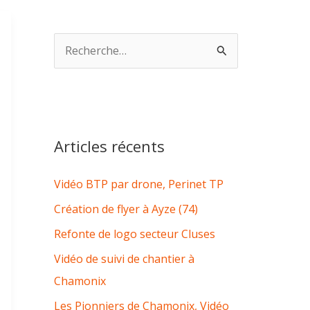
R
e
c
h
e
Articles récents
r
Vidéo BTP par drone, Perinet TP
c
h
Création de flyer à Ayze (74)
e
Refonte de logo secteur Cluses
r
Vidéo de suivi de chantier à
Chamonix
:
Les Pionniers de Chamonix, Vidéo