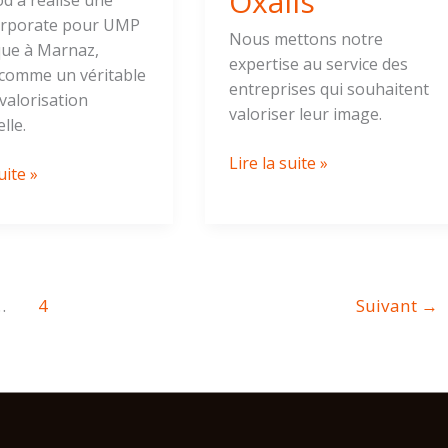
Oxalis
d a réalisé une
orporate pour UMP
Nous mettons notre
ue à Marnaz,
expertise au service des
comme un véritable
entreprises qui souhaitent
 valorisation
valoriser leur image.
lle.
Lire la suite »
uite »
…
4
Suivant
→