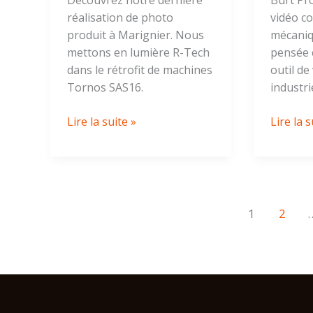
Découvrez notre dernière
Burt Pro
réalisation de photo
vidéo c
produit à Marignier. Nous
mécaniq
mettons en lumière R-Tech
pensée 
dans le rétrofit de machines
outil de
Tornos SAS16.
industrie
Lire la suite »
Lire la s
1
2