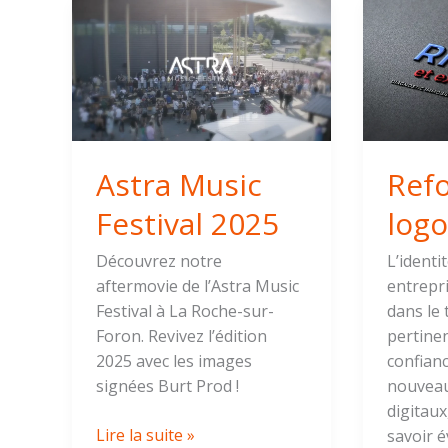
Astra
Refonte
Music
de
Festival
logo
2025
Ayze
Astra Music
Ref
Festival 2025
logo
Découvrez notre
L’identi
aftermovie de l’Astra Music
entrepri
Festival à La Roche-sur-
dans le 
Foron. Revivez l’édition
pertinen
2025 avec les images
confianc
signées Burt Prod !
nouveau
digitau
Lire la suite »
savoir 