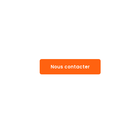
 souhaitez créer votre propre publicita
 pour en discuter et imaginer ensemble le contenu qui 
Nous contacter