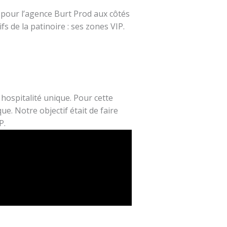
e pour l’agence Burt Prod aux côtés
fs de la patinoire : ses zones VIP.
 hospitalité unique. Pour cette
e. Notre objectif était de faire
P.