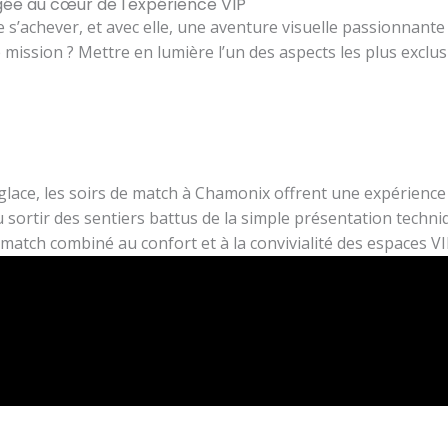
gée au cœur de l'expérience VIP
e s’achever, et avec elle, une aventure visuelle passionnant
 mission ? Mettre en lumière l’un des aspects les plus exclusi
a glace, les soirs de match à Chamonix offrent une expérience
ortir des sentiers battus de la simple présentation techniqu
u match combiné au confort et à la convivialité des espaces VI