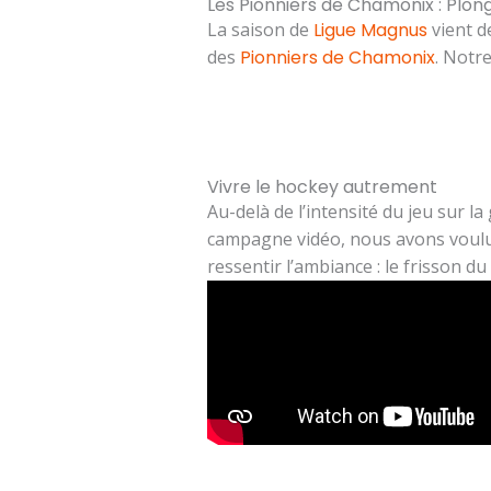
Les Pionniers de Chamonix : Plon
La saison de
Ligue Magnus
vient d
des
Pionniers de Chamonix
. Notre
Vivre le hockey autrement
Au-delà de l’intensité du jeu sur l
campagne vidéo, nous avons voulu s
ressentir l’ambiance : le frisson d