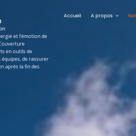
Accueil
A propos
Nos
E
ion
ergie et l’émotion de
 Couverture
s en outils de
 équipes, de rassurer
n après la fin des