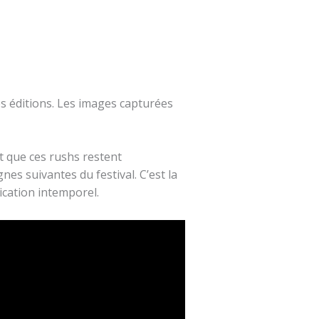
es éditions. Les images capturées
nt que ces rushs restent
s suivantes du festival. C’est la
ication intemporel.