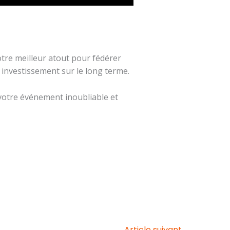
tre meilleur atout pour fédérer
 investissement sur le long terme.
 votre événement inoubliable et
Article suivant
→