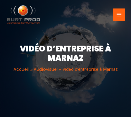
Aller
au
contenu
VIDÉO D’ENTREPRISE À
MARNAZ
Vidéo d’entreprise à Marnaz
Accueil
Audiovisuel