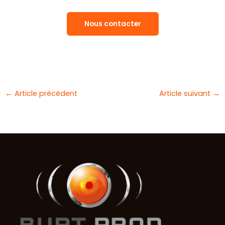
Nous contacter
←
Article précédent
Article suivant
→