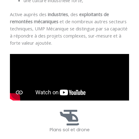
une culture industrielle forte,
Active auprès des
industries
, des
exploitants de
remontées mécaniques
et de nombreux autres secteurs
techniques, UMP Mécanique se distingue par sa capacité
à répondre à des projets complexes, sur-mesure et à
forte valeur ajoutée.
Plans sol et drone