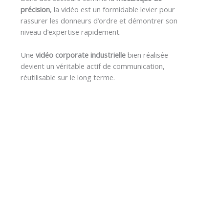
précision
, la vidéo est un formidable levier pour
rassurer les donneurs d’ordre et démontrer son
niveau d’expertise rapidement.
Une
vidéo corporate industrielle
bien réalisée
devient un véritable actif de communication,
réutilisable sur le long terme.
Vous souhaitez créer votre
propre vidéo corporate ?
Contactez-nous pour en discuter et
imaginer ensemble le contenu qui vous
ressemble.