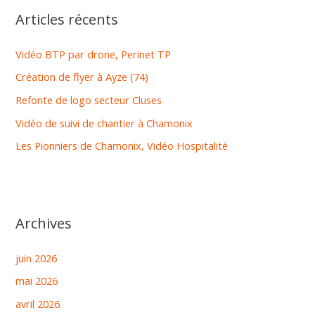
Articles récents
e
r
Vidéo BTP par drone, Perinet TP
c
Création de flyer à Ayze (74)
h
Refonte de logo secteur Cluses
e
r
Vidéo de suivi de chantier à Chamonix
Les Pionniers de Chamonix, Vidéo Hospitalité
:
Archives
juin 2026
mai 2026
avril 2026