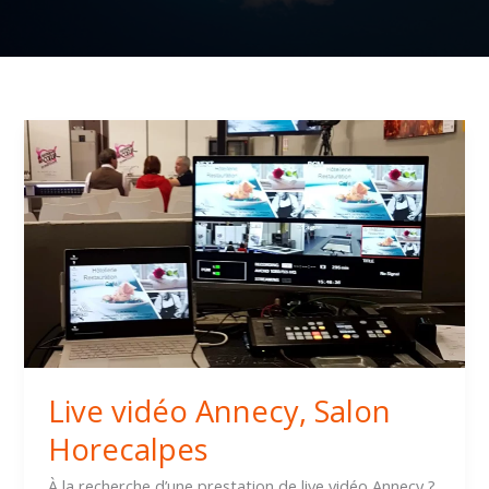
Live
vidéo
Annecy,
Salon
Horecalpes
Live vidéo Annecy, Salon
Horecalpes
À la recherche d’une prestation de live vidéo Annecy ?