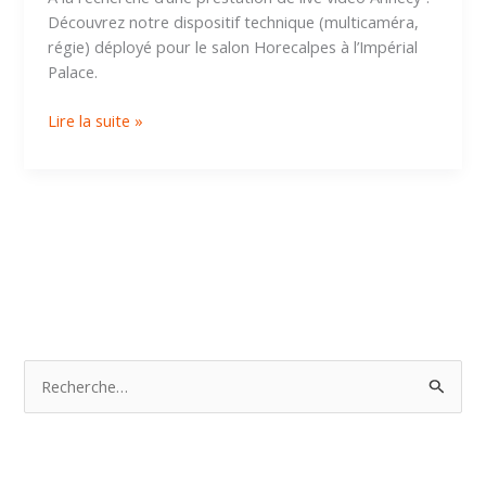
Découvrez notre dispositif technique (multicaméra,
régie) déployé pour le salon Horecalpes à l’Impérial
Palace.
Lire la suite »
R
e
c
h