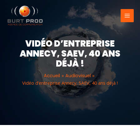
Aller
au
contenu
VIDÉO D’ENTREPRISE
ANNECY, SAEV, 40 ANS
DÉJÀ !
Accueil
Audiovisuel
Vidéo d’entreprise Annecy, SAEV, 40 ans déjà !