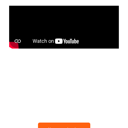
Vous souhaitez créer votre
propre vidéo corporate ?
Contactez-nous pour en discuter et
imaginer ensemble le contenu qui vous
ressemble.