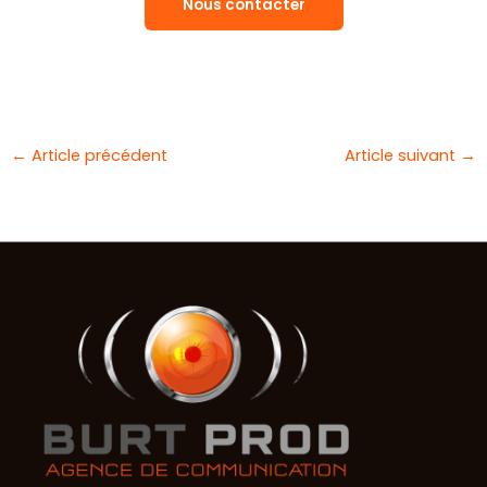
Nous contacter
←
Article précédent
Article suivant
→