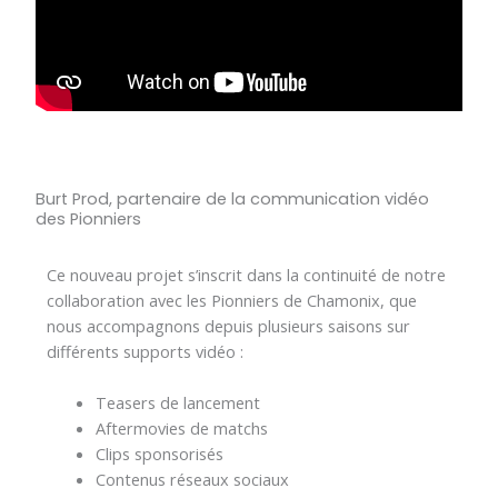
Burt Prod, partenaire de la communication vidéo
des Pionniers
Ce nouveau projet s’inscrit dans la continuité de notre
collaboration avec les Pionniers de Chamonix, que
nous accompagnons depuis plusieurs saisons sur
différents supports vidéo :
Teasers de lancement
Aftermovies de matchs
Clips sponsorisés
Contenus réseaux sociaux