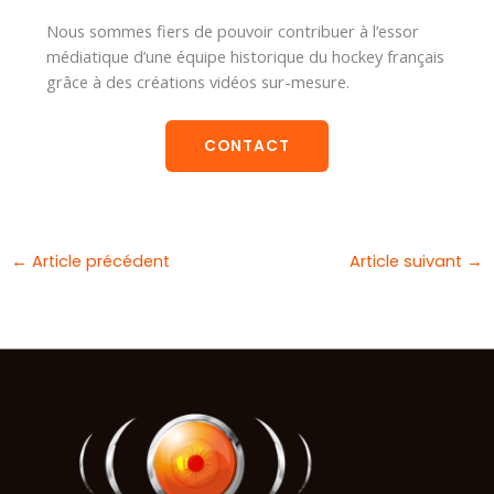
Nous sommes fiers de pouvoir contribuer à l’essor
médiatique d’une équipe historique du hockey français
grâce à des créations vidéos sur-mesure.
CONTACT
←
Article précédent
Article suivant
→